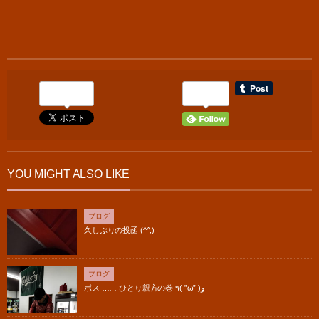
0
YOU MIGHT ALSO LIKE
ブログ
久しぶりの投函 (^^;)
ブログ
ボス …… ひとり親方の巻 ٩( ”ω” )و