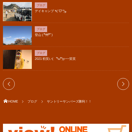
ブログ
デイキャンプ ٩(ˊᗜˋ*)و
ブログ
登山 ( ^ิ艸^ิﾟ)
ブログ
2021 初笑い( ^ิω^ิ)y-~~笑笑
HOME
ブログ
サントリーサンバーズ勝利！！